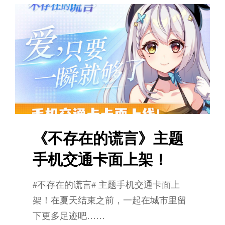
的
谎
言》
原
声
音
乐
OST
实
《不存在的谎言》主题
体
专
手机交通卡面上架！
辑
#不存在的谎言# 主题手机交通卡面上
架！在夏天结束之前，一起在城市里留
下更多足迹吧……