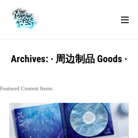
Skip
to
content
Archives:
∙ 周边制品 Goods ∙
Featured Content Items